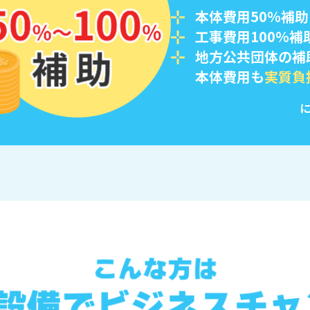
本体費用50％補助
工事費用100％補
地方公共団体の補
本体費用も
実質負
に