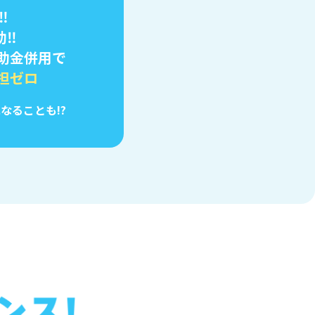
‼
助‼
助金併用で
担ゼロ
なることも!?