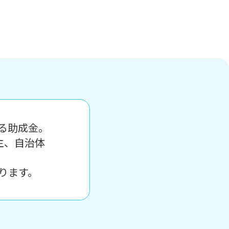
る助成金。
主、自治体
ります。