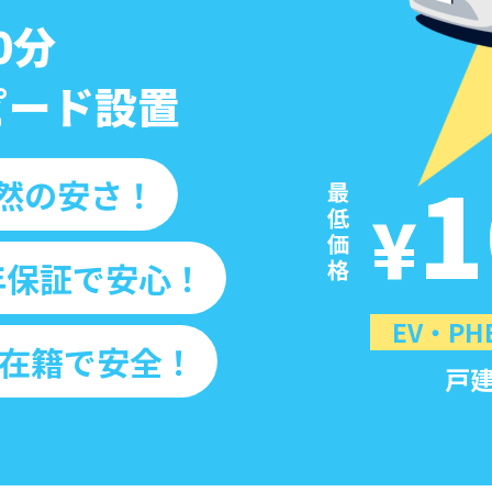
0分
ピード設置
1
然の安さ！
¥
年保証で安心！
EV・P
在籍で安全！
戸建