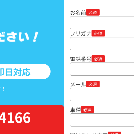
お名前
フリガナ
電話番号
即日対応
メール
け！
車種
-4166